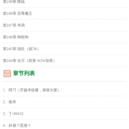
第249章 降临
第248章 至尊魔王
第247章 布局
第246章 狗咬狗
第245章 猖狂（就7K）
第244章 全灭（双更+62W加更）
章节列表
1、阿刁（开篇求收藏，谢谢大家）
2、验亲
3、丁-89432
4、好感？恶感？