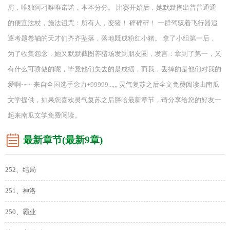
肩，唯独阿刁唯唯诺诺，本本分分。 比赛开始后，她默默掏出普普通通
的便宜法杖，施法诅咒：所有人，变猪！ 砰砰砰！ 一群驾驭着飞行器追
逐考题卷轴的天才们齐齐坠落，落地既成粉红小猪。 拿了小组第一后，
为了收集怨念，她又默默截图养猪场发到朋友圈，发言：拿到了第一，又
有什么可骄傲的呢，毕竟他们失去的是成绩，而我，丢掉的是他们对我的
爱啊~~~ 来自全国选手念力+99999...,,, 灵气复苏之后全文免费阅读由南瓜
文学提供，如果您喜欢灵气复苏之后胖哈最新章节，请分享给您的好友一
起来南瓜文学免费阅读。
最新章节(最新9章)
252、结局
251、神洛
250、霸业