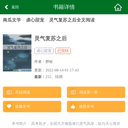
书籍详情
返回
南瓜文学
>
虐心甜宠
>
灵气复苏之后全文阅读
灵气复苏之后
虐心甜宠
已完结
作者：
胖哈
更新：
2022-08-14 01:17:43
最新：
252、结局
开始阅读
阅读第一章
收藏本书
推荐本书
本书简介： 高考前夕，全国天才修炼者们意气风发，欲与天公肩并