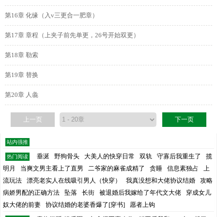
第16章 化缘（入v三更合一肥章）
第17章 章程（上夹子前先单更，26号开始双更）
第18章 勒索
第19章 替换
第20章 人彘
上一页
下一页
站内强推
垂涎
野狗骨头
大美人的快穿日常
双轨
守寡后我重生了
揽
热门阅读
明月
当爽文男主看上了直男
二爷家的麻雀成精了
贪睡
信息素独占
上
流玩法
漂亮老实人在线吸引男人（快穿）
我真没想和大佬协议结婚
攻略
病娇男配的正确方法
坠落
长街
被退婚后我嫁给了年代文大佬
穿成女儿
奴大佬的前妻
协议结婚的老婆香爆了[穿书]
愿者上钩