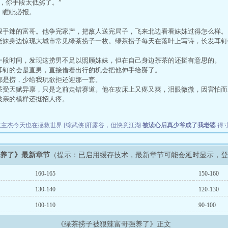
，你手段太低劣了。”
睚眦必报。
手辣的富哥。他争完家产，把敌人送完局子，飞来北边看看妹妹过得怎么样。
妹身边惊现大城市常见绿茶捞子一枚。绿茶捞子每天在落叶上写诗，长发耳钉
段时间，发现这捞男不足以照顾妹妹，但在自己身边茶茶的还挺有意思的。
钉的会是直男，直接借着出行的机会把他伸手给掰了。
是捞，少给我玩欲拒还迎那一套。
受天赋异禀，只是之前走错赛道。他在攻床上又疼又爽，泪眼微微，因害怕而
亲的模样还挺招人疼。
】
教主杰今天也在拯救世界
[综武侠]肝露谷，但快意江湖
被读心后真少爷成了我老婆
得
强养了》最新章节
（提示：已启用缓存技术，最新章节可能会延时显示，
160-165
150-160
130-140
120-130
100-110
90-100
《绿茶捞子被狠辣富哥强养了》正文