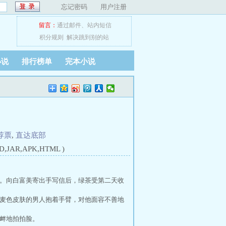
忘记密码
用户注册
留言：
通过邮件
、
站内短信
积分规则
解决跳到别的站
小说
排行榜单
完本小说
荐票
,
直达底部
D,JAR,APK,HTML )
。向白富美寄出手写信后，绿茶受第二天收
麦色皮肤的男人抱着手臂，对他面容不善地
衅地拍拍脸。