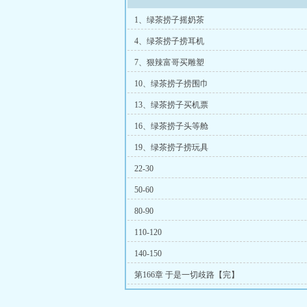
1、绿茶捞子摇奶茶
4、绿茶捞子捞耳机
7、狠辣富哥买雕塑
10、绿茶捞子捞围巾
13、绿茶捞子买机票
16、绿茶捞子头等舱
19、绿茶捞子捞玩具
22-30
50-60
80-90
110-120
140-150
第166章 于是一切歧路【完】