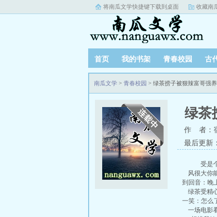
将南瓜文学快捷键下载到桌面
收藏南
首页
我的书架
青春校园
古
阅读记录
南瓜文学
>
青春校园
> 绿茶捞子被狠辣富哥强
绿茶
作 者：
最后更新：20
受是个
风很大你能
到回音：晚
绿茶受精心
一笑：怎么
一场电影看