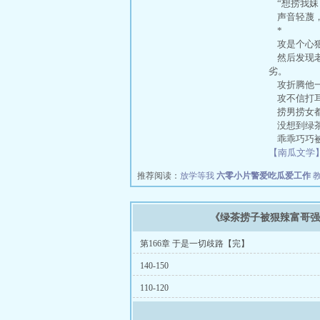
“想捞我妹
声音轻蔑，
*
攻是个心狠
然后发现老
劣。
攻折腾他一
攻不信打耳
捞男捞女都
没想到绿茶
乖乖巧巧被
【南瓜文学
推荐阅读：
放学等我
六零小片警爱吃瓜爱工作
《绿茶捞子被狠辣富哥
第166章 于是一切歧路【完】
140-150
110-120