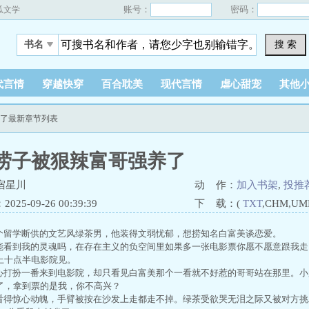
账号：
密码：
瓜文学
搜 索
书名
代言情
穿越快穿
百合耽美
现代言情
虐心甜宠
其他
养了最新章节列表
捞子被狠辣富哥强养了
宿星川
动 作：
加入书架
,
投推
25-09-26 00:39:39
下 载：(
TXT
,CHM,UM
留学断供的文艺风绿茶男，他装得文弱忧郁，想捞知名白富美谈恋爱。
看到我的灵魂吗，在存在主义的负空间里如果多一张电影票你愿不愿意跟我走
上十点半电影院见。
打扮一番来到电影院，却只看见白富美那个一看就不好惹的哥哥站在那里。小
了，拿到票的是我，你不高兴？
得惊心动魄，手臂被按在沙发上走都走不掉。绿茶受欲哭无泪之际又被对方挑