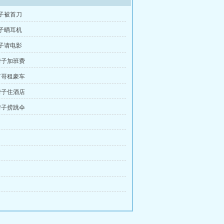
子被首刀
子晒耳机
子请电影
捞子加班费
富哥租豪车
捞子住酒店
捞子捞跳伞