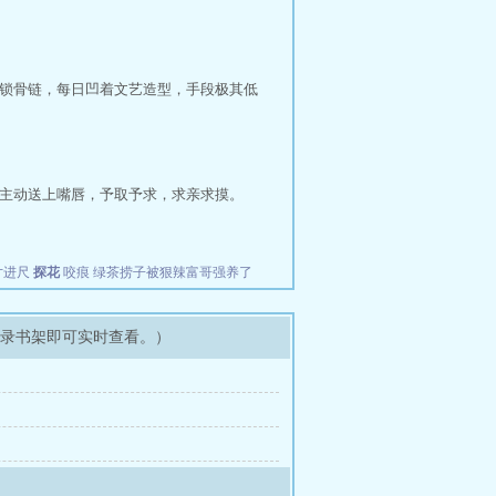
锁骨链，每日凹着文艺造型，手段极其低
主动送上嘴唇，予取予求，求亲求摸。
寸进尺
探花
咬痕
绿茶捞子被狠辣富哥强养了
登录书架即可实时查看。）