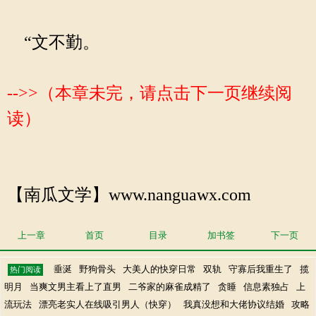
“文不勤。
-->>（本章未完，请点击下一页继续阅
读）
【南瓜文学】www.nanguawx.com
上一章
首页
目录
加书签
下一页
垂涎
野狗骨头
大美人的快穿日常
双轨
守寡后我重生了
揽
热门阅读
明月
当爽文男主看上了直男
二爷家的麻雀成精了
贪睡
信息素独占
上
流玩法
漂亮老实人在线吸引男人（快穿）
我真没想和大佬协议结婚
攻略