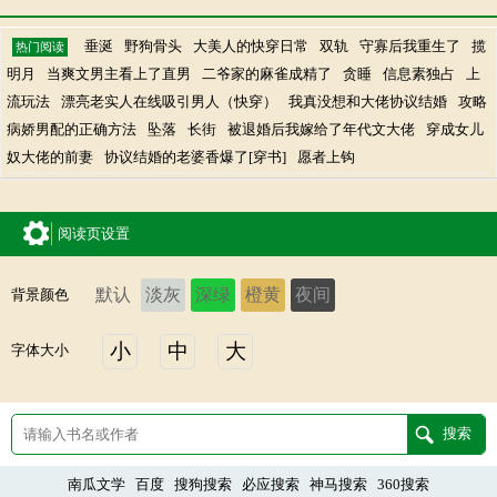
垂涎
野狗骨头
大美人的快穿日常
双轨
守寡后我重生了
揽
热门阅读
明月
当爽文男主看上了直男
二爷家的麻雀成精了
贪睡
信息素独占
上
流玩法
漂亮老实人在线吸引男人（快穿）
我真没想和大佬协议结婚
攻略
病娇男配的正确方法
坠落
长街
被退婚后我嫁给了年代文大佬
穿成女儿
奴大佬的前妻
协议结婚的老婆香爆了[穿书]
愿者上钩
阅读页设置
默认
淡灰
深绿
橙黄
夜间
背景颜色
小
中
大
字体大小
南瓜文学
百度
搜狗搜索
必应搜索
神马搜索
360搜索