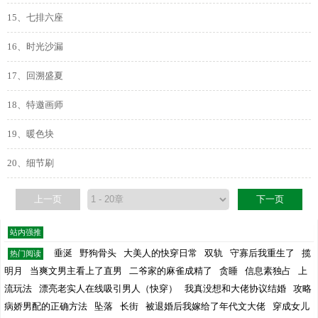
15、七排六座
16、时光沙漏
17、回溯盛夏
18、特邀画师
19、暖色块
20、细节刷
上一页
下一页
站内强推
垂涎
野狗骨头
大美人的快穿日常
双轨
守寡后我重生了
揽
热门阅读
明月
当爽文男主看上了直男
二爷家的麻雀成精了
贪睡
信息素独占
上
流玩法
漂亮老实人在线吸引男人（快穿）
我真没想和大佬协议结婚
攻略
病娇男配的正确方法
坠落
长街
被退婚后我嫁给了年代文大佬
穿成女儿