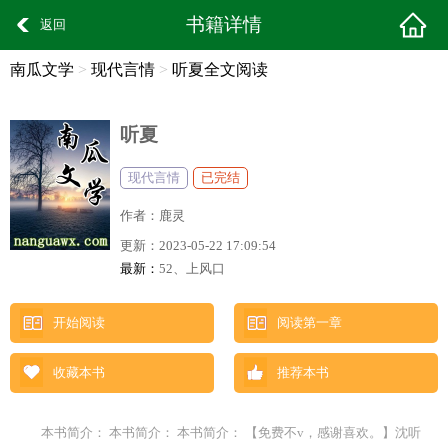
书籍详情
返回
南瓜文学
>
现代言情
>
听夏全文阅读
听夏
现代言情
已完结
作者：
鹿灵
更新：
2023-05-22 17:09:54
最新：
52、上风口
开始阅读
阅读第一章
收藏本书
推荐本书
本书简介： 本书简介： 本书简介： 【免费不v，感谢喜欢。】沈听