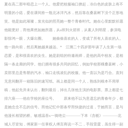
夏在高二那年暗恋上一个人。他爱把校服袖口撩起，冷白色的皮肤上有不
明显的小痣，爱在课间拎一瓶北冰洋汽水，然后靠在桑葚树下没个正形地
笑。他是如此璀璨，发光似的照亮她一整个青春时代。她在心里默默祈愿
他能更好，而他果然如她所愿，从a班到火箭班，从素人到明星，参演电
影惊鸿一眼，大爆出圈。 她偷偷喜欢的人，变成了所有人喜欢的人。
他一路向前，然后离她越来越远。* 江溯二十四岁那年谈了人生第一场
恋爱，是和很喜欢的女生。她是剧组的特邀画师，是他的高中校友，是相
隔一条走廊的同学。他们拥有很多共同的回忆，例如学校那棵桑葚树，小
卖部里总是售罄的汽水，袖口走线凌乱的校服。他一直以为是巧合。直到
无意间翻开一箱陈旧的速写纸。画上都是同一个人，熟练到根本不用草
稿，他起先并未认出，翻到最后，掉出几张他主演的电影票。票上都是七
排六座——他在学校的座位号。 原来他不以为意遗忘的青春年少，都
是她念念不忘的信号。而他记忆中那条窄而快捷的过道，于她而言，是与
他漫长相望的桥。敏感温吞x一骑绝尘————下本《含栀》————北
城人尽皆知，傅家新一任掌权人傅言商说一不二，手段雷霆，虽生得一副