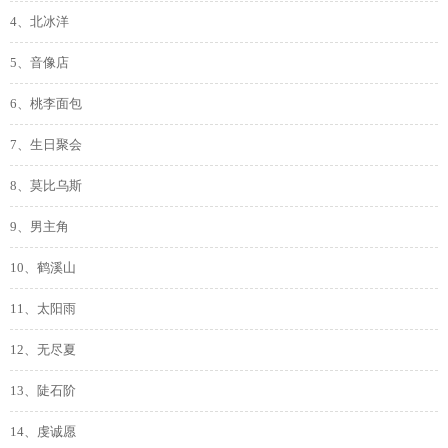
4、北冰洋
5、音像店
6、桃李面包
7、生日聚会
8、莫比乌斯
9、男主角
10、鹤溪山
11、太阳雨
12、无尽夏
13、陡石阶
14、虔诚愿