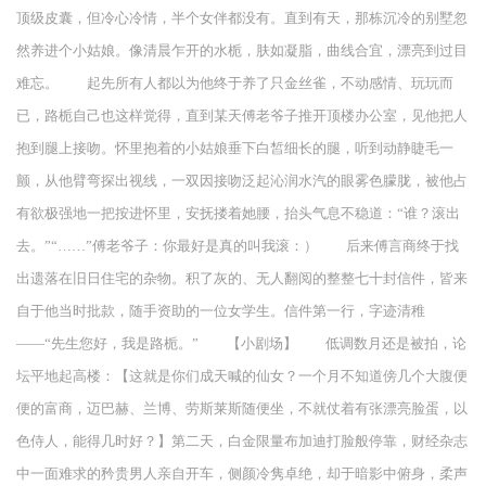
顶级皮囊，但冷心冷情，半个女伴都没有。直到有天，那栋沉冷的别墅忽
然养进个小姑娘。像清晨乍开的水栀，肤如凝脂，曲线合宜，漂亮到过目
难忘。 起先所有人都以为他终于养了只金丝雀，不动感情、玩玩而
已，路栀自己也这样觉得，直到某天傅老爷子推开顶楼办公室，见他把人
抱到腿上接吻。怀里抱着的小姑娘垂下白皙细长的腿，听到动静睫毛一
颤，从他臂弯探出视线，一双因接吻泛起沁润水汽的眼雾色朦胧，被他占
有欲极强地一把按进怀里，安抚搂着她腰，抬头气息不稳道：“谁？滚出
去。”“……”傅老爷子：你最好是真的叫我滚：） 后来傅言商终于找
出遗落在旧日住宅的杂物。积了灰的、无人翻阅的整整七十封信件，皆来
自于他当时批款，随手资助的一位女学生。信件第一行，字迹清稚
——“先生您好，我是路栀。” 【小剧场】 低调数月还是被拍，论
坛平地起高楼：【这就是你们成天喊的仙女？一个月不知道傍几个大腹便
便的富商，迈巴赫、兰博、劳斯莱斯随便坐，不就仗着有张漂亮脸蛋，以
色侍人，能得几时好？】第二天，白金限量布加迪打脸般停靠，财经杂志
中一面难求的矜贵男人亲自开车，侧颜冷隽卓绝，却于暗影中俯身，柔声