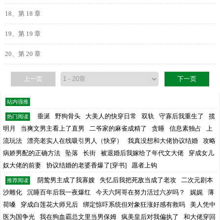
18、第 18 章
19、第 19 章
20、第 20 章
上一页
下一页
站内强推
垂涎
野狗骨头
大美人的快穿日常
双轨
守寡后我重生了
揽
热门阅读
明月
当爽文男主看上了直男
二爷家的麻雀成精了
贪睡
信息素独占
上
流玩法
漂亮老实人在线吸引男人（快穿）
我真没想和大佬协议结婚
攻略
病娇男配的正确方法
坠落
长街
被退婚后我嫁给了年代文大佬
穿成女儿
奴大佬的前妻
协议结婚的老婆香爆了[穿书]
愿者上钩
阴鸷男主成了我寡嫂
失忆后我把死敌当成了老攻
二次元剧本
推荐阅读
沙雕化
沉睡百年后我一夜爆红
今天六阿哥在努力活过六岁吗？
娓娓
薄
荷嗓
穿成白莲花大师兄后
绑定惊吓系统但对象狂涨好感有救吗
美人凭中
医为国争光
我在狗血霸总文里当男保姆
疯美皇后对我偏执了
和大佬穿回