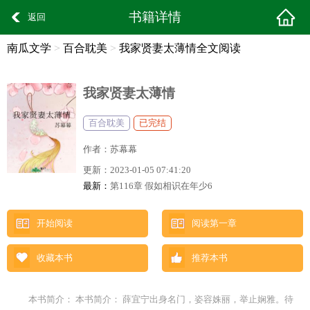
书籍详情
返回
南瓜文学
>
百合耽美
>
我家贤妻太薄情全文阅读
我家贤妻太薄情
百合耽美
已完结
作者：
苏幕幕
更新：
2023-01-05 07:41:20
最新：
第116章 假如相识在年少6
开始阅读
阅读第一章
收藏本书
推荐本书
本书简介： 本书简介： 薛宜宁出身名门，姿容姝丽，举止娴雅。待