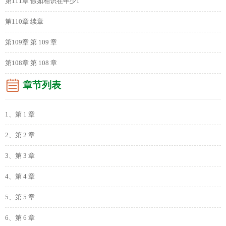
第111章 假如相识在年少1
第110章 续章
第109章 第 109 章
第108章 第 108 章
章节列表
1、第 1 章
2、第 2 章
3、第 3 章
4、第 4 章
5、第 5 章
6、第 6 章