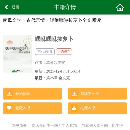
书籍详情
返回
南瓜文学
>
古代言情
>
嘿咻嘿咻拔萝卜全文阅读
嘿咻嘿咻拔萝卜
古代言情
已完结
作者：
草莓菠萝蜜
更新：
2025-12-17 01:56:14
最新：
第25章 全文完
开始阅读
阅读第一章
收藏本书
推荐本书
本书简介： 参禾是山中一株万年人参精。 与其他人参不同，他生得