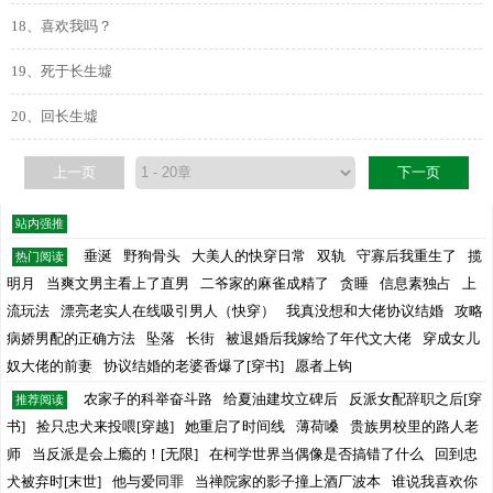
18、喜欢我吗？
19、死于长生墟
20、回长生墟
上一页
下一页
站内强推
垂涎
野狗骨头
大美人的快穿日常
双轨
守寡后我重生了
揽
热门阅读
明月
当爽文男主看上了直男
二爷家的麻雀成精了
贪睡
信息素独占
上
流玩法
漂亮老实人在线吸引男人（快穿）
我真没想和大佬协议结婚
攻略
病娇男配的正确方法
坠落
长街
被退婚后我嫁给了年代文大佬
穿成女儿
奴大佬的前妻
协议结婚的老婆香爆了[穿书]
愿者上钩
农家子的科举奋斗路
给夏油建坟立碑后
反派女配辞职之后[穿
推荐阅读
书]
捡只忠犬来投喂[穿越]
她重启了时间线
薄荷嗓
贵族男校里的路人老
师
当反派是会上瘾的！[无限]
在柯学世界当偶像是否搞错了什么
回到忠
犬被弃时[末世]
他与爱同罪
当禅院家的影子撞上酒厂波本
谁说我喜欢你