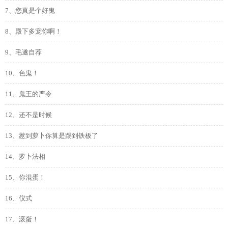
7、您真是个好鬼
8、殿下多宠你啊！
9、毛遂自荐
10、色鬼！
11、鬼王的严令
12、还不是时候
13、惹到萝卜你算是踢到铁板了
14、萝卜法相
15、你混蛋！
16、仪式
17、滚蛋！