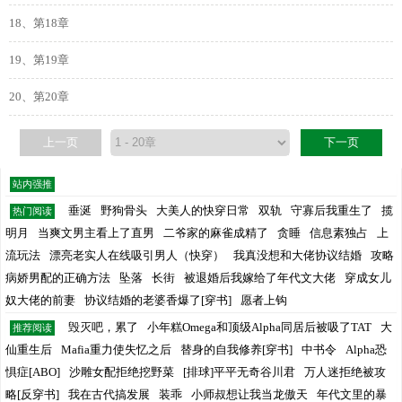
18、第18章
19、第19章
20、第20章
上一页
下一页
站内强推
垂涎
野狗骨头
大美人的快穿日常
双轨
守寡后我重生了
揽
热门阅读
明月
当爽文男主看上了直男
二爷家的麻雀成精了
贪睡
信息素独占
上
流玩法
漂亮老实人在线吸引男人（快穿）
我真没想和大佬协议结婚
攻略
病娇男配的正确方法
坠落
长街
被退婚后我嫁给了年代文大佬
穿成女儿
奴大佬的前妻
协议结婚的老婆香爆了[穿书]
愿者上钩
毁灭吧，累了
小年糕Omega和顶级Alpha同居后被吸了TAT
大
推荐阅读
仙重生后
Mafia重力使失忆之后
替身的自我修养[穿书]
中书令
Alpha恐
惧症[ABO]
沙雕女配拒绝挖野菜
[排球]平平无奇谷川君
万人迷拒绝被攻
略[反穿书]
我在古代搞发展
装乖
小师叔想让我当龙傲天
年代文里的暴