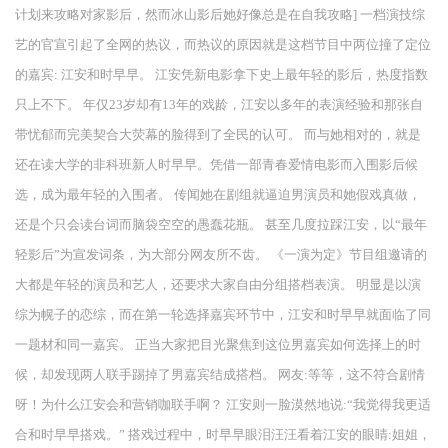
计划来攻略对家影后，然而冰山影后她好像总是在自我攻略] 一档演技综
艺的官宣引起了全网的热议，而热议的原因就是这档节目中两位撞了定位
的嘉宾: 江安和时早早。 江安凭新电影拿下史上最年轻的影后，热度指数
只上不下。 年仅23岁却有13年的戏龄，江安以多年的表演经验和那张自
带忧郁而完美契合大荧幕的脸得到了全民的认可。 而与她相对的，就是
还在读大学的非科班新人时早早。凭借一部青春爱情电影而入围影后候
选，成为最年轻的入围者。 传闻她在剧组就逼迫男演员和她假戏真做，
还是个只会读台词而脑袋空空的愚蠢花瓶。 甚至几度拉踩江安，以“最年
轻影后”为宣发词条，为大部分网友所不齿。 《一演为定》节目组邀请的
大都是年轻的演员和艺人，还要求大家自由分组搭档表演。 明显是以演
综为幌子的恋综，而在第一轮选择嘉宾环节中，江安和时早早就面临了同
一题材和同一嘉宾。 正当大家把目光聚焦到这位男嘉宾如何选择上的时
候，却发现两人联手踢掉了男嘉宾结成搭档。 网友:等等，这不符合剧情
呀！为什么江安会和营销咖联手啊？ 江安则一脸漠然地说:“我觉得我更适
合和时早早搭戏。” 搭戏过程中，时早早眼泪汪汪看着江安的眼睛:姐姐，