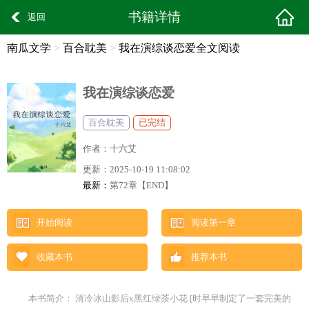
书籍详情
返回
南瓜文学
>
百合耽美
>
我在演综谈恋爱全文阅读
我在演综谈恋爱
百合耽美
已完结
作者：
十六艾
更新：
2025-10-19 11:08:02
最新：
第72章【END】
开始阅读
阅读第一章
收藏本书
推荐本书
本书简介： 清冷冰山影后x黑红绿茶小花 [时早早制定了一套完美的