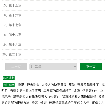
15、第十五章
16、第十六章
17、第十七章
18、第十八章
19、第十九章
20、第二十章
上一页
下一页
站内强推
垂涎
野狗骨头
大美人的快穿日常
双轨
守寡后我重生了
揽
热门阅读
明月
当爽文男主看上了直男
二爷家的麻雀成精了
贪睡
信息素独占
上
流玩法
漂亮老实人在线吸引男人（快穿）
我真没想和大佬协议结婚
攻略
病娇男配的正确方法
坠落
长街
被退婚后我嫁给了年代文大佬
穿成女儿